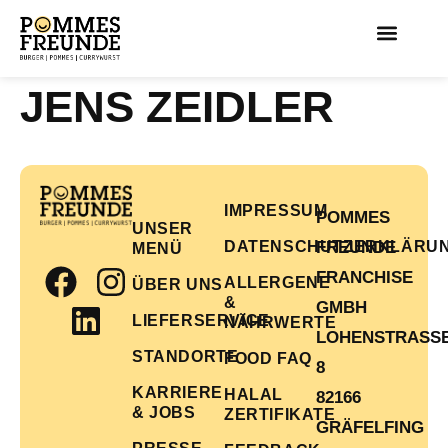
JENS ZEIDLER
IMPRESSUM
POMMES
UNSER
DATENSCHUTZERKLÄRU
FREUNDE
MENÜ
FRANCHISE
ALLERGENE
ÜBER UNS
&
GMBH
LIEFERSERVICE
NÄHRWERTE
LOHENSTRASSE 
STANDORTE
FOOD FAQ
KARRIERE
HALAL
82166
& JOBS
ZERTIFIKATE
GRÄFELFING