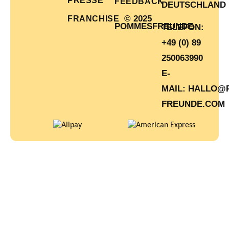
PRESSE
FEEDBACK
DEUTSCHLAND
© 2025
FRANCHISE
POMMESFREUNDE
TELEFON:
+49 (0) 89
250063990
E-
MAIL:
HALLO@
FREUNDE.COM