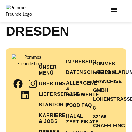
DRESDEN
IMPRESSUM
POMMES
UNSER
DATENSCHUTZERKLÄRU
FREUNDE
MENÜ
FRANCHISE
ALLERGENE
ÜBER UNS
&
GMBH
LIEFERSERVICE
NÄHRWERTE
LOHENSTRASSE 
STANDORTE
FOOD FAQ
KARRIERE
HALAL
82166
& JOBS
ZERTIFIKATE
GRÄFELFING
PRESSE