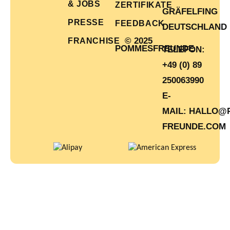
& JOBS
ZERTIFIKATE
GRÄFELFING
PRESSE
FEEDBACK
DEUTSCHLAND
© 2025
FRANCHISE
POMMESFREUNDE
TELEFON:
+49 (0) 89
250063990
E-
MAIL:
HALLO@
FREUNDE.COM