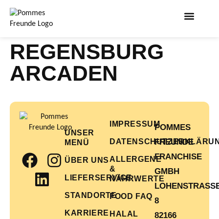
REGENSBURG
ARCADEN
IMPRESSUM
POMMES
UNSER
DATENSCHUTZERKLÄRU
FREUNDE
MENÜ
FRANCHISE
ALLERGENE
ÜBER UNS
&
GMBH
LIEFERSERVICE
NÄHRWERTE
LOHENSTRASSE 
STANDORTE
FOOD FAQ
KARRIERE
HALAL
82166