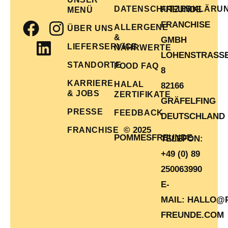
DATENSCHUTZERKLÄRU
FREUNDE
MENÜ
FRANCHISE
ALLERGENE
ÜBER UNS
&
GMBH
LIEFERSERVICE
NÄHRWERTE
LOHENSTRASSE 
STANDORTE
FOOD FAQ
KARRIERE
HALAL
82166
& JOBS
ZERTIFIKATE
GRÄFELFING
PRESSE
FEEDBACK
DEUTSCHLAND
© 2025
FRANCHISE
POMMESFREUNDE
TELEFON:
+49 (0) 89
250063990
E-
MAIL:
HALLO@
FREUNDE.COM